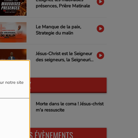
présences, Prière Matinale
Le Manque de la paix,
Strategie du malin
Jésus-Christ est le Seigneur
des seigneurs, la Seigneurie
de Jésus-Christ
PARTICIPEZ
ur notre site
Morte dans le coma ! Jésus-christ
m'a ressuscite
PROCHAINS ÉVÈNEMENTS