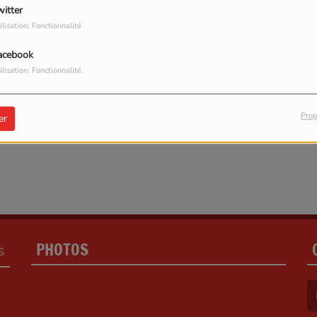
witter
ilisation: Fonctionnalité
acebook
ilisation: Fonctionnalité
Prop
er
PHOTOS
S