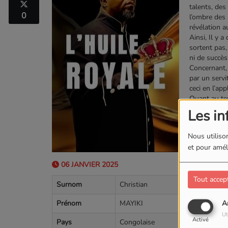
talents, de
0
l’ombre des 
révélation a
Ainsi, Il y 
sortent pas,
ni de succ
Concernant
par un servi
ceci en l’ap
Quant au t
plutôt le ra
Les in
qu’elle déti
manifestatio
Nous utilison
Ainsi, des 
et pour améli
eu droit à r
mis sur leu
06 JANVIER 2025
Vous avez un
Tout accep
stagne, n’év
Surnom
Christian
vous rapproc
l’huile roya
Prénom
MAYIKI
A
Évangéliste
Ut
+33.76701
Activé
Pays
Congolaise