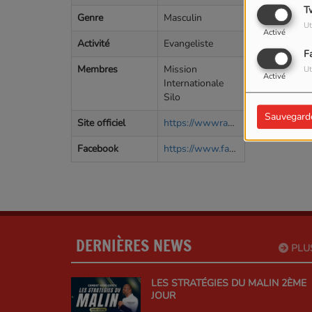
T
Genre
Masculin
Ut
Activé
Activité
Evangeliste
F
Membres
Mission
Ut
Activé
Internationale
Silo
Sauvegard
Site officiel
https://wwwradiotelesilo.fr
Facebook
https://www.facebook.com/evangelistechristian.mayiki?locale=fr_FR
DERNIÈRES NEWS
PLU
LES STRATÉGIES DU MALIN 2ÈME
JOUR