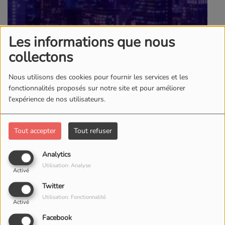
Les informations que nous
collectons
03 SEPTEMBRE 2024
Surnom
Evangeliste
Nous utilisons des cookies pour fournir les services et les
fonctionnalités proposés sur notre site et pour améliorer
Prénom
Christian MAYIKI
l'expérience de nos utilisateurs.
Pays
Congolaise
Site officiel
https://www.radiotelesilo.fr
Tout accepter
Tout refuser
Facebook
https://www.facebook.com/evangelistechristian.mayiki
Analytics
Utilisation: Analyse
Activé
INTRODUCTION A LA NOTION DE LA
PATERNITE SPIRITUELLE
Twitter
Utilisation: Fonctionnalité
Activé
Texte Esaie 8 : 20 a 21
Facebook